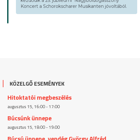
kezdődik a 25. jubileumi Nagyboldogasszony
Koncert a Schorokscharer Musikanten jóvoltából.
KÖZELGŐ ESEMÉNYEK
Hitoktatói megbeszélés
augusztus 15, 16:00
-
17:00
Búcsúnk ünnepe
augusztus 15, 18:00
-
19:00
Búcsú ünnepe, vendég György Alfréd,