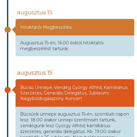
augusztus 15
Hitoktatói Megbeszélés
Augusztus 15-én, 16:00 órától hitoktatói
megbeszélést tartunk.
augusztus 15
Búcsú Ünnepe, Vendég György Alfréd, Kamilliánus
Szerzetes, Generális Delegátus, Jubileumi
Nagyboldogasszony Koncert
Búcsúnk ünnepe augusztus 15-én, szombati napon
lesz. 18:00 órakor ünnepi szentmisét tartunk,
vendégünk lesz György Alfréd, kamilliánus
szerzetes, generális delegátus. Kb. 19:00 órakor