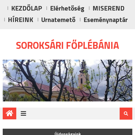
Skip to content
KEZDŐLAP
Elérhetőség
MISEREND
HÍREINK
Urnatemető
Eseménynaptár
SOROKSÁRI FŐPLÉBÁNIA
Miserend – július 26 – augusztus 2.
Újdonságaink